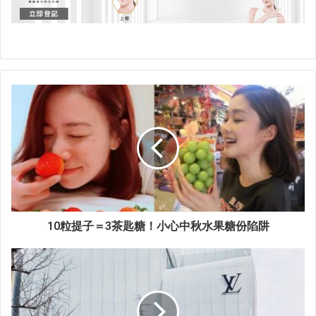
10粒提子＝3茶匙糖！小心中秋水果糖份陷阱