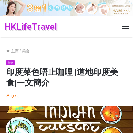
HKLifeTravel
菜
單
主頁
/
美食
美食
印度菜色唔止咖哩 |道地印度美
食|一文簡介
1,896