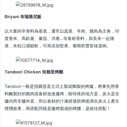
Biryani 布瑞雅尼飯
以大量的辛香料為基底，通常以蔬菜、羊肉、雞肉為主角，印
度香米、馬鈴薯、蕃茄、洋蔥…等食材香料，與長米一起燉
煮，米粒口感鬆軟，可再添加堅果、葡萄乾豐富味道喲。
Tandoori Chicken 坦都里烤雞
Tandoor一般是指圓形直立式土製或陶製的烤爐，將事先用香
料醃製好的雞肉或食材放進爐烤，較特殊的地方是，炭火是在
爐內而非爐外底，所以食材的汁液經過烘烤後滴在炭火上產生
煙燻效果，再搭配同樣是爐烤製成的烤饢，是絕佳搭配！