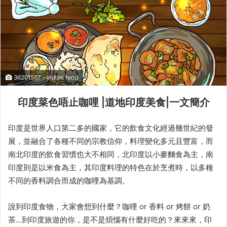
36201567 - indian food
印度菜色唔止咖哩 |道地印度美食|一文簡介
印度是世界人口第二多的國家，它的飲食文化經過幾世紀的發
展，並融合了各種不同的宗教信仰，料理變化多元且豐富，而
南北印度的飲食習慣也大不相同，北印度以小麥麵食為主，南
印度則是以米食為主，其印度料理的特色在於烹煮時，以多種
不同的香料調合而成的咖哩為基調。
說到印度食物，大家會想到什麼？咖哩 or 香料 or 烤餅 or 奶
茶…到印度旅遊的你，是不是煩惱有什麼好吃的？來來來，印