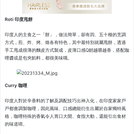
Roti 印度甩餅
印度人的主食之一「餅」，做法簡單，卻有四、五十種的烹調
方式，煎、炸、烤、烙各有特色，其中最特別就屬甩餅，透過
手工甩成很薄的麵皮方式製成，皮薄口感Q韌越嚼越香，搭配咖
哩醬或是包夾餡料，都很美味哦。
Curry 咖哩
印度人對於辛香料的了解及調配技巧出神入化，在印度家家戶
戶都會調製咖哩，因此風味、口感總能衍生出屬於自家獨特風
格，咖哩特殊的香氣令人胃口大開、食指大動，還能引出食材
的味道唷。